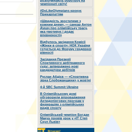
розпочинають боротьбу на
чемпіонаті світу!
#DoLikeOlympians крокує
Прикарпаттям
«Швидкість зростатиме з
кожним днем», — санкар Антон
Дукач про олімпійську трасу,
яка «мотивує і додає
впевненості»
Відбулось засідання Комісії
«Жінки в спорті»: НОК України
готується до Форуму гендерної
рівності
Засідання Президії
Спортивного арбітражного
суду: затверджено нові
кандидатури арбітрів
Руслан Абдієв — «Спортивна
зірка Слобожанщини» у жовтні
4-й SBC Summit Ukraine
В Олімпійському домі
обговорили впровадження
Антидопінгових програм у
федераціях з олімпійських
видів спорту
Олімпійський чемпіон Богдан
Макуц провів урок у «ІТ Степ
Скул Львів»
Вітаємо!