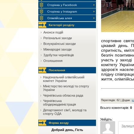
Сторінка у Facebook
Сторінка у Instagram
Олімпійська алея
Категорії розділу
Анонси подій
Регіональні заходи
спортивне свят
Всеукраїнські заходи
цікавий день. 
Міжнародні заходи
спритність, кмі
безліч позитивн
Здобутки чернігівців
участь у заході
Оголошення
комітету Україн
здоров’я населе
Посилання
плідну співпрац
Національний олімпійський
життя, олімпійсь
комітет України
Мiнiстерство молоді та спорту
України
Чернігівська обласна рада
Переглядів
: 62 |
Додав
:
yu
Чернігівська
облдержадміністрація
Всього коментарів
:
0
Департамент сім‘ї, молоді та
спорту ОДА
Увійдіть:
Форма входу
Добрий день, Гість