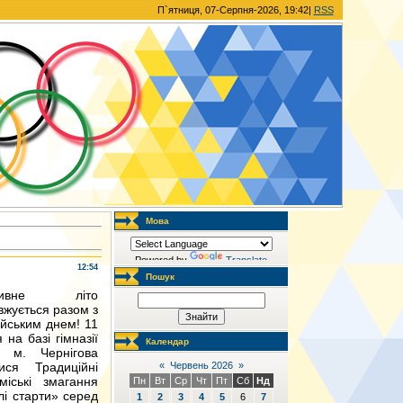
П`ятниця, 07-Серпня-2026, 19:42|
RSS
Мова
Powered by
Translate
12:54
Пошук
ртивне літо
вжується разом з
ійським днем! 11
 на базі гімназії
Календар
м. Чернігова
«
Червень 2026
»
лися Традиційні
 міські змагання
Пн
Вт
Ср
Чт
Пт
Сб
Нд
лі старти» серед
1
2
3
4
5
6
7