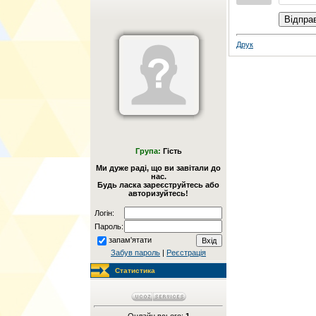
Відпра
Друк
Група:
Гість
Ми дуже раді, що ви завітали до
нас.
Будь ласка зареєструйтесь або
авторизуйтесь!
Логін:
Пароль:
запам'ятати
Забув пароль
|
Реєстрація
Статистика
Онлайн всього:
1