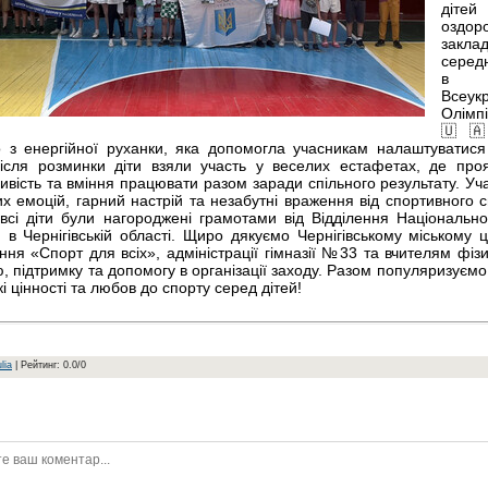
діте
оздор
закла
середн
в 
Всеукр
Олімп
🇺🇦
о з енергійної руханки, яка допомогла учасникам налаштуватися
Після розминки діти взяли участь у веселих естафетах, де проя
тливість та вміння працювати разом заради спільного результату. У
их емоцій, гарний настрій та незабутні враження від спортивного с
 всі діти були нагороджені грамотами від Відділення Національно
и в Чернігівській області. Щиро дякуємо Чернігівському міському 
ння «Спорт для всіх», адміністрації гімназії №33 та вчителям фізи
ю, підтримку та допомогу в організації заходу. Разом популяризуємо
кі цінності та любов до спорту серед дітей!
lia
|
Рейтинг
:
0.0
/
0