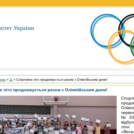
ітет України
вень
»
11
» Спортивне літо продовжується разом з Олімпійським днем!
е літо продовжується разом з Олімпійським днем!
Спо
продо
Олімп
червня
№33 
відбу
літні
«Весе