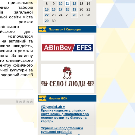
й пришкільних
8
9
10
11
12
13
14
овчих таборів
15
16
17
18
19
20
21
дів загальної
22
23
24
25
26
27
28
ьої освіти міста
29
30
рамках
аїнського
Партнери і Спонсори
ійського дня.
 Розпочалося
 на активний та
вили швидкість,
часники отримали
вята. За активну
го олімпійського
центру фізичного
чної культури за
 здоровий спосіб
Новини НОК
#OlympicLab у
Кропивницькому: ліцеїсти
«Арт Плюс» дізнавалися про
основи розвитку бізнесу та
кар’єри
Українські представники
кульової стрільби