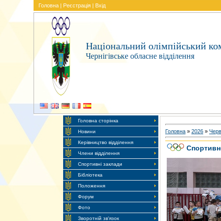
Головна
|
Реєстрація
|
Вхід
Національний олімпійський ком
Чернігівське обласне відділення
Головна сторінка
Головна
»
2026
»
Чер
Новини
Керівництво відділення
Спортивн
Члени відділення
Спортивні заклади
Бібліотека
Положення
Форум
Фото
Зворотній зв'язок